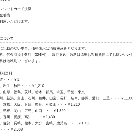
レジットカード決済
金引換
利用いただけます。
について
に記載のない場合、価格表示は消費税込みとなります。
料、代金引換手数料（324円）、銀行振込手数料は原則お客様負担にてお願いいた
料は地域別でございます。
域別送料
道・・・￥1,
、岩手、秋田・・・￥1,210
、山形、福島、茨城、栃木、群馬、埼玉、千葉、東京
川、新潟、富山、石川、福井、山梨、長野、岐阜、静岡、愛知、三重・・・￥1,10
、京都、大阪、兵庫、奈良、和歌山・・・￥1,210
、島根、岡山、広島、山口・・・￥1,320
、香川、愛媛、高知・・・￥1,430
、佐賀、長崎、熊本、大分、宮崎、鹿児島・・・￥1,738
・・・￥2,068