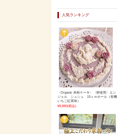
人気ランキング
〈Organic 米粉ケーキ〉〈卵使用〉エン
ジェル シュシュ 15ｃｍホール（有機
いちご紅茶味）
¥8,880
(税込)