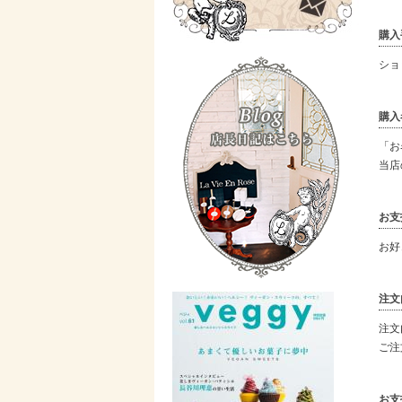
購入
ショ
購入
「お
当店
お支
お好
注文
注文
ご注
お支