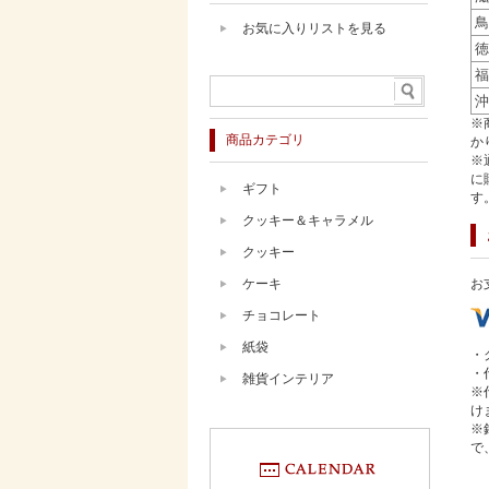
鳥
お気に入りリストを見る
徳
福
沖
※
商品カテゴリ
か
※
に
ギフト
す
クッキー＆キャラメル
クッキー
ケーキ
お
チョコレート
紙袋
・
・
雑貨インテリア
※
け
※
で