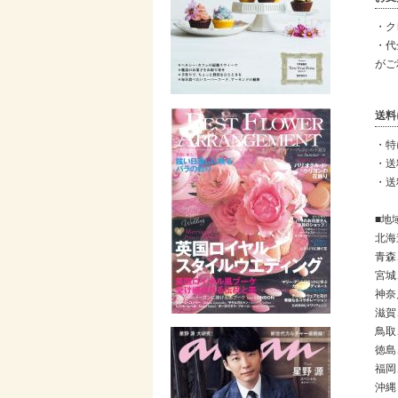
・ク
・代
がご
送料
・特
・送
・送
■地
北海
青森
宮城
神奈
滋賀
鳥取
徳島
福岡
沖縄