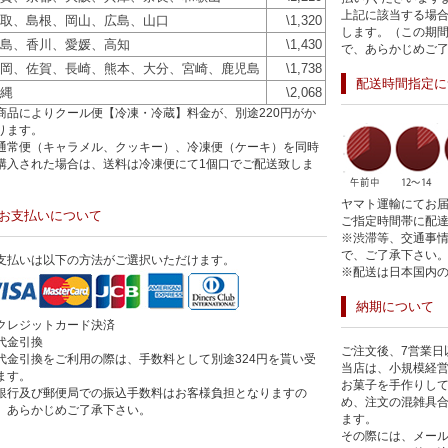
上記に該当する場
取、島根、岡山、広島、山口
\1,320
します。（この期
島、香川、愛媛、高知
\1,430
で、あらかじめご
岡、佐賀、長崎、熊本、大分、宮崎、鹿児島
\1,738
配送時間指定に
縄
\2,068
商品によりクール便【冷凍・冷蔵】料金が、別途220円がか
ります。
通常便（キャラメル、クッキー）、冷凍便（ケーキ）を同時
購入された場合は、送料は冷凍便にて1個口でご配送致しま
。
ヤマト運輸にてお
お支払いについて
ご指定時間帯に配
※渋滞等、交通事
で、ご了承下さい
支払いは以下の方法がご選択いただけます。
※配送は日本国内
納期について
クレジットカード決済
代金引換
ご注文後、7営業日
代金引換をご利用の際は、手数料として別途324円を貰い受
当店は、小規模経
ます。
お菓子を手作りして
銀行及び郵便局での振込手数料はお客様負担となりますの
め、注文の混雑具
、あらかじめご了承下さい。
ます。
その際には、メー