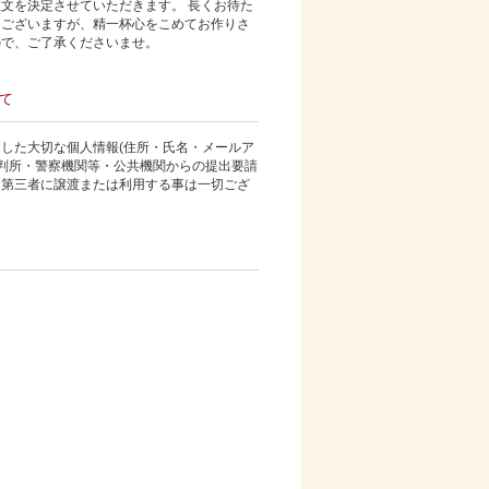
文を決定させていただきます。 長くお待た
もございますが、精一杯心をこめてお作りさ
ので、ご了承くださいませ。
て
した大切な個人情報(住所・氏名・メールア
裁判所・警察機関等・公共機関からの提出要請
、第三者に譲渡または利用する事は一切ござ