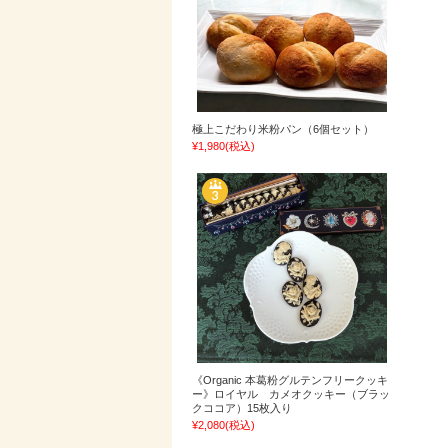
極上こだわり米粉パン（6個セット）
¥1,980
(税込)
《Organic 本葛粉グルテンフリークッキ
ー》ロイヤル カメオクッキー（ブラッ
クココア）15枚入り
¥2,080
(税込)