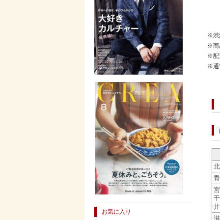
※渋
※商
※配
※通
北
青
宮
千
井
お気に入り
滋