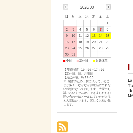
2026/08
日
月
火
水
木
金
土
1
2
3
4
5
6
7
8
9
10
11
12
13
14
15
16
17
18
19
20
21
22
23
24
25
26
27
28
29
30
31
■
■
■
今日
定休日
お盆休業
【営業時間】10：00～17：00
【定休日】日、月曜日
【お盆休暇】8/13-15
La
※ 製作のため工房に入っているこ
とが多く、なかなかお電話にでれな
〒
い状態になっております。大変申し
TE
訳ございませんが、できましたらお
MA
問い合わせはメールにていただける
と大変助かります。宜しくお願い致
します。