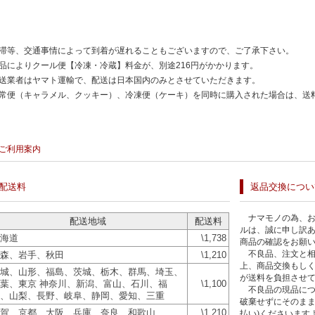
滞等、交通事情によって到着が遅れることもございますので、ご了承下さい。
品によりクール便【冷凍・冷蔵】料金が、別途216円がかかります。
送業者はヤマト運輸で、配送は日本国内のみとさせていただきます。
常便（キャラメル、クッキー）、冷凍便（ケーキ）を同時に購入された場合は、送
ご利用案内
配送料
返品交換につい
ナマモノの為、お
配送地域
配送料
ルは、誠に申し訳
海道
\1,738
商品の確認をお願
不良品、注文と相
森、岩手、秋田
\1,210
上、商品交換もし
城、山形、福島、茨城、栃木、群馬、埼玉、
が送料を負担させ
葉、東京 神奈川、新潟、富山、石川、福
\1,100
不良品の現品につ
、山梨、長野、岐阜、静岡、愛知、三重
破棄せずにそのま
賀、京都、大阪、兵庫、奈良、和歌山
\1,210
払い
)
くださいます