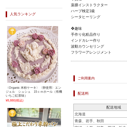
薬膳インストラクター
ハーブ検定1級
人気ランキング
シータヒーリング
❖趣味
手作り化粧品作り
インドカレー作り
波動カウンセリング
フラワーアレンジメント
ご利用案内
〈Organic 米粉ケーキ〉〈卵使用〉エン
ジェル シュシュ 15ｃｍホール（有機
配送料
いちご紅茶味）
¥8,880
(税込)
配送地域
北海道
青森、岩手、秋田