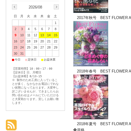
2026/08
日
月
火
水
木
金
土
2017年秋号 BEST FLOWER 
1
2
3
4
5
6
7
8
9
10
11
12
13
14
15
16
17
18
19
20
21
22
23
24
25
26
27
28
29
30
31
■
■
■
今日
定休日
お盆休業
【営業時間】10：00～17：00
2018年春号
BEST FLOWER
【定休日】日、月曜日
【お盆休暇】8/13-15
※ 製作のため工房に入っているこ
とが多く、なかなかお電話にでれな
い状態になっております。大変申し
訳ございませんが、できましたらお
問い合わせはメールにていただける
と大変助かります。宜しくお願い致
します。
2018年夏号
BEST FLOWE
❖資格