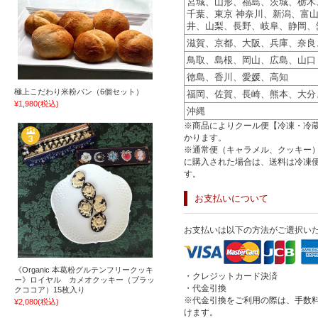
宮城、山形、福島、茨城、栃木
千葉、東京 神奈川、新潟、富
井、山梨、長野、岐阜、静岡、
滋賀、京都、大阪、兵庫、奈良
鳥取、島根、岡山、広島、山口
徳島、香川、愛媛、高知
極上こだわり米粉パン（6個セット）
福岡、佐賀、長崎、熊本、大分
¥1,980
(税込)
沖縄
※商品によりクール便【冷凍・冷蔵
かります。
※通常便（キャラメル、クッキー
に購入された場合は、送料は冷凍
す。
お支払いについて
お支払いは以下の方法がご選択い
《Organic 本葛粉グルテンフリークッキ
・クレジットカード決済
ー》ロイヤル カメオクッキー（ブラッ
・代金引換
クココア）15枚入り
※代金引換をご利用の際は、手数料
¥2,080
(税込)
けます。