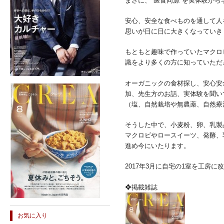
まさに、"医食同源"を実体験から
安心、安全な食べものを通して人
思いが日に日に大きくなっていき
もともと趣味で作っていたマクロ
識をより多くの方に知っていただ
オーガニックの食材探し、安心安
加、先生方のお話、実体験を聞い
（塩、自然栽培や無農薬、自然療
そうした中で、小麦粉、卵、乳製
マクロビやロースイーツ、発酵、
進め
今にいたります。
2017年3月に
自宅の1室を工房に
❖掲載雑誌
お気に入り