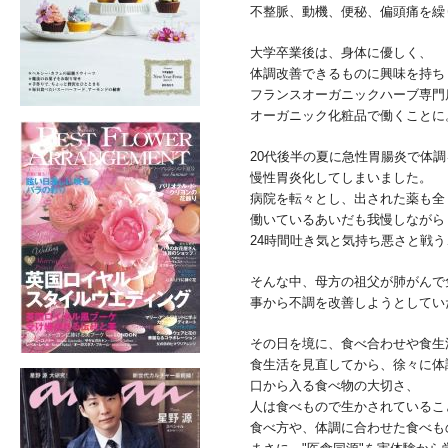
不整脈、動機、便秘、偏頭痛を繰
大学卒業後は、身体に優しく、
体調改善できるものに興味を持ち
フランスオーガニックハーブ専門
オーガニック化粧品で働くことに
20代後半の夏に急性胃腸炎で体
慢性胃炎化してしまいました。
病院を転々とし、
出された薬も全
働いているあいだも我慢しながら
24時間吐き気と気持ち悪さと戦
そんな中、母方の祖父が肺がんで
事から不調を改善しようとしてい
その日を境に、食べ合わせや食生
食生活を見直してから、徐々に体
口から入る食べ物の大切さ、
人は食べもので生かされているこ
食べ方や、体調に合わせた食べも