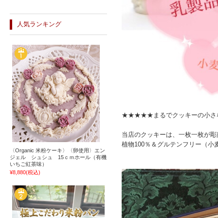
人気ランキング
★★★★★まるでクッキーの小さ
当店のクッキーは、一枚一枚が彫
植物100％＆グルテンフリー（
〈Organic 米粉ケーキ〉〈卵使用〉エン
ジェル シュシュ 15ｃｍホール（有機
いちご紅茶味）
¥8,880
(税込)