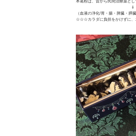
本葛粉は、昔から民間治療薬とし
⇓
（血液の浄化/胃・腸・脾臓・膵
☆☆☆カラダに負担をかけずに、