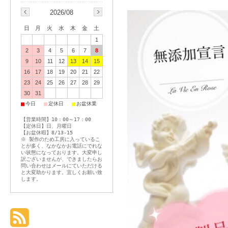
2026/08
日
月
火
水
木
金
土
1
2
3
4
5
6
7
8
9
10
11
12
13
14
15
16
17
18
19
20
21
22
23
24
25
26
27
28
29
30
31
■
■
■
今日
定休日
お盆休業
【営業時間】10：00～17：00
【定休日】日、月曜日
【お盆休暇】8/13-15
※ 製作のため工房に入っているこ
とが多く、なかなかお電話にでれな
い状態になっております。大変申し
訳ございませんが、できましたらお
問い合わせはメールにていただける
と大変助かります。宜しくお願い致
します。