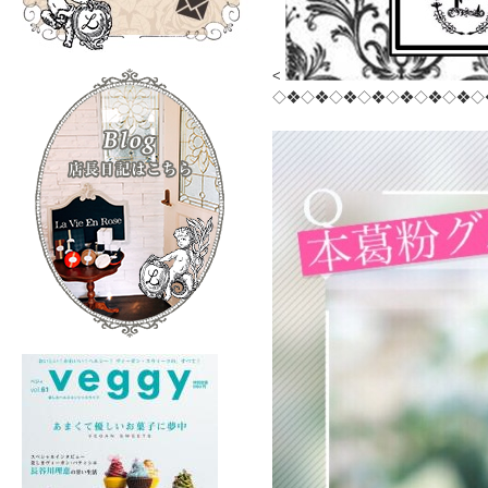
<
◇❖◇❖◇❖◇❖◇❖◇❖◇❖◇