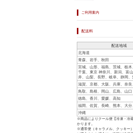
ご利用案内
配送料
配送地域
北海道
青森、岩手、秋田
宮城、山形、福島、茨城、栃木
千葉、東京 神奈川、新潟、富
井、山梨、長野、岐阜、静岡、
滋賀、京都、大阪、兵庫、奈良
鳥取、島根、岡山、広島、山口
徳島、香川、愛媛、高知
福岡、佐賀、長崎、熊本、大分
沖縄
※商品によりクール便【冷凍・冷蔵
かります。
※通常便（キャラメル、クッキー