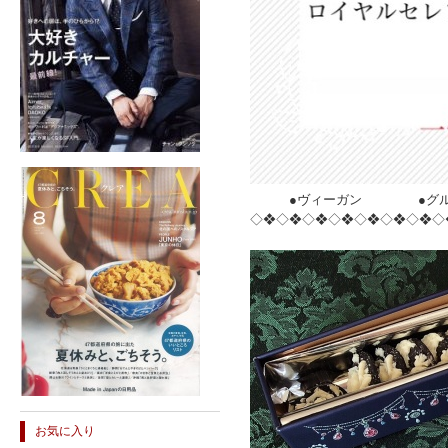
●ヴィーガン ●グルテ
◇❖◇❖◇❖◇❖◇❖◇❖◇❖◇
お気に入り