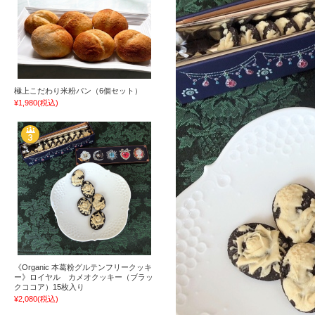
極上こだわり米粉パン（6個セット）
¥1,980
(税込)
《Organic 本葛粉グルテンフリークッキ
ー》ロイヤル カメオクッキー（ブラッ
クココア）15枚入り
¥2,080
(税込)