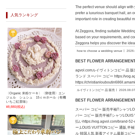
The perfect venue should align with
prefer a luxurious banquet hall, an o
人気ランキング
important role in creating beautiful 
At Zeggora, finding suitable Weddi
based on your requirements, and con
Zeggora helps you discover the ide
how to choose a wedding venue
2026.
BEST FLOWER ARRANGEME
agvol.comルイヴィトンコピー 品 販売lv.ag
ランド スーパー コピー https://vog.a
https://christianlouboutin686ll
ルイヴィトンコピー 品 販売
2026.08.0
〈Organic 米粉ケーキ〉〈卵使用〉エン
ジェル シュシュ 15ｃｍホール（有機
BEST FLOWER ARRANGEME
いちご紅茶味）
¥8,880
(税込)
スーパー コピー 販売半袖TシャツLOUIS VU
パー コピー 販売半袖TシャツLOUIS V
払いhttps://vog.agvol.com/b
ー,LOUIS VUITTONコピー 通販,半
ル 韓国人気 新着アイテム最新コピー 通販半袖Tシ