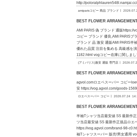
http://poloralphlauren548l.na
amiparisコピー 商品 ブランド
2026.07.
BEST FLOWER ARRANGEME
AMI PARIS 偽 ブランド 通販https:/
コピー ブランド 優良,AMI PARISブラ
ブランド 品 激安 通販AMI PARIS半袖T
優れた品質 注目を集める 高級感を演出AMI 
1182.html vogコピー在庫に関しま
(アミパリス)激安 通販 専門店
2026.07.
BEST FLOWER ARRANGEME
agvol.comロエベスーパー コピーloewe.a
安 https://vog.agvol.com/good
ロエベスーパー コピー
2026.07.24
14
BEST FLOWER ARRANGEME
半袖Tシャツ当店最安値 SS 最新作正規品ロエ
ツ当店最安値 SS 最新作正規品ロエベブ
https://vog.agvol.com/br
袖Tシャツスーパー 販売!男女通用 vog.