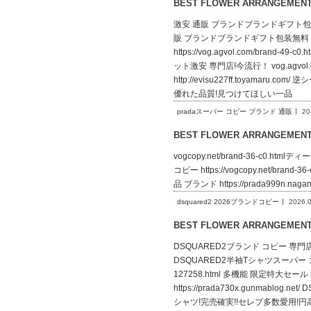
BEST FLOWER ARRANGEME
激安 通販 ブランドブランドギフト包装無料 好
販 ブランドブランドギフト包装無料 好
https://vog.agvol.com/bra
ット激安 専門店!今流行！ vog.agvol
http://evisu227ff.toya
優れた品質!見つけてほしい一品
pradaスーパー コピー ブランド 通販
20
BEST FLOWER ARRANGEME
vogcopy.net/brand-36-c0.htm
コピー https://vogcopy.net/brand
品 ブランド https://prada999n.nag
dsquared2 2026ブランドコピー
2026.
BEST FLOWER ARRANGEME
DSQUARED2ブランド コピー 専門店htt
DSQUARED2半袖Tシャツスーパー コピ
127258.html 多機能 限定特大セ
https://prada730x.gunma
シャツ!完売確実!!セレブ多数愛用!円高還元Sa