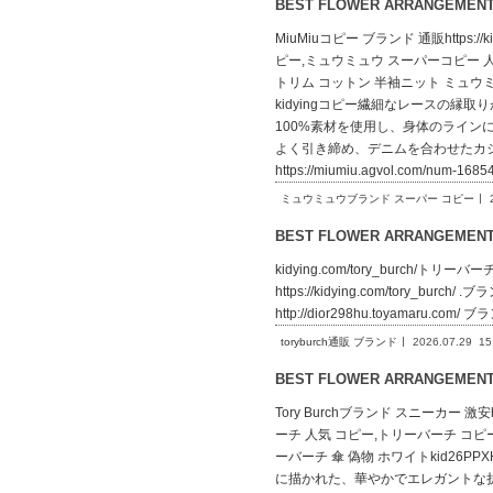
BEST FLOWER ARRANGEME
MiuMiuコピー ブランド 通販https:
ピー,ミュウミュウ スーパーコピー 人気 コピ
トリム コットン 半袖ニット ミュウミュウ コピー
kidyingコピー繊細なレースの
100%素材を使用し、身体のライ
よく引き締め、デニムを合わせたカ
https://miumiu.agvol.co
ミュウミュウブランド スーパー コピー
BEST FLOWER ARRANGEME
kidying.com/tory_burch/トリーバー
https://kidying.com/tory_bur
http://dior298hu.toyamaru.com
toryburch通販 ブランド
2026.07.29
15
BEST FLOWER ARRANGEME
Tory Burchブランド スニーカー 激安h
ーチ 人気 コピー,トリーバーチ コピー kid
ーバーチ 傘 偽物 ホワイトkid26PPXHT
に描かれた、華やかでエレガントな