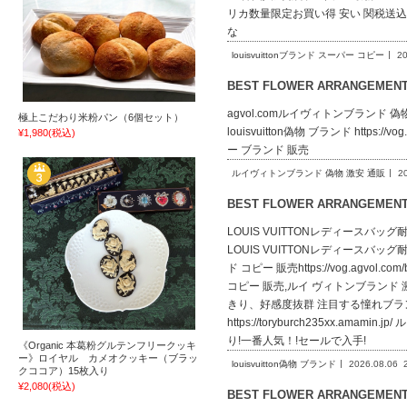
リカ数量限定お買い得 安い 関税送込 
な
louisvuittonブランド スーパー コピー
20
BEST FLOWER ARRANGEME
agvol.comルイヴィトンブランド 偽物 激安 
極上こだわり米粉パン（6個セット）
louisvuitton偽物 ブランド https://vo
¥1,980
(税込)
ー ブランド 販売
ルイヴィトンブランド 偽物 激安 通販
2
BEST FLOWER ARRANGEME
LOUIS VUITTONレディースバッグ耐久性
LOUIS VUITTONレディースバッグ
ド コピー 販売https://vog.agvo
コピー 販売,ルイ ヴィトンブランド 激安 サ
きり、好感度抜群 注目する憧れブラン
https://toryburch235xx.a
り!一番人気！!セールで入手!
《Organic 本葛粉グルテンフリークッキ
ー》ロイヤル カメオクッキー（ブラッ
louisvuitton偽物 ブランド
2026.08.06
クココア）15枚入り
¥2,080
(税込)
BEST FLOWER ARRANGEME