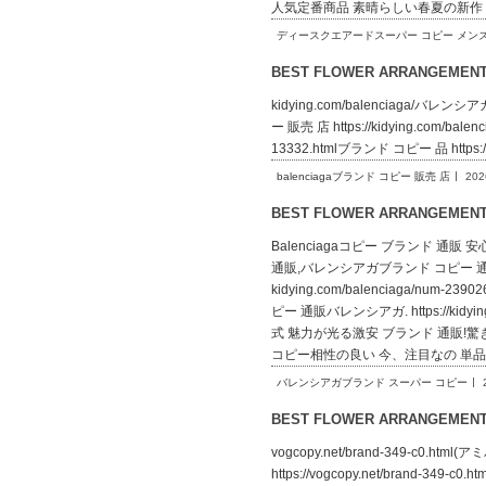
人気定番商品 素晴らしい春夏の新作 
ディースクエアードスーパー コピー メン
BEST FLOWER ARRANGEME
kidying.com/balenciaga/バレンシ
ー 販売 店 https://kidying.com/ba
13332.htmlブランド コピー 品 https:
balenciagaブランド コピー 販売 店
202
BEST FLOWER ARRANGEME
Balenciagaコピー ブランド 通販 安心
通販,バレンシアガブランド コピー 通販,
kidying.com/balenciaga/n
ピー 通販バレンシアガ. https://kidy
式 魅力が光る激安 ブランド 通販!驚きの破格値
コピー相性の良い 今、注目なの 単品販
バレンシアガブランド スーパー コピー
BEST FLOWER ARRANGEME
vogcopy.net/brand-349-c0.htm
https://vogcopy.net/brand-34