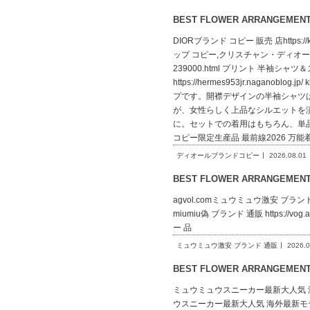
BEST FLOWER ARRANGEME
DIORブランド コピー 販売 店https
ップ コピー,クリスチャン・ディオール コ
239000.html プリント 半袖シャ
https://hermes953jr.na
プです。開襟デザインの半袖シャツ
が、女性らしく上品なシルエットを
に。セットでの着用はもちろん、単品でも着回し
コピー限定生産品 最前線2026 万能
ディオールブランドコピー
2026.08.01
BEST FLOWER ARRANGEME
agvol.comミュウミュウ激安 ブランド 通販m
miumiu偽 ブランド 通販 https://vog.a
ー 品
ミュウミュウ激安 ブランド 通販
2026.0
BEST FLOWER ARRANGEME
ミュウミュウスニーカー最新大人気 海外最新モデ
ウスニーカー最新大人気 海外最新モデル 