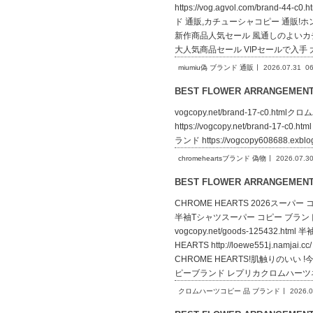
https://vog.agvol.com/br
ド 通販,カチューシャコピー 通販!ホントは安
新作商品人気セール 風通しのよいカチューシャ
大人気商品セール VIPセールで入手 大
miumiu偽 ブランド 通販
2026.07.31
06
BEST FLOWER ARRANGEME
vogcopy.net/brand-17-c0.htm
https://vogcopy.net/brand-17-
ランド https://vogcopy608688.e
chromeheartsブランド 偽物
2026.07.3
BEST FLOWER ARRANGEME
CHROME HEARTS 2026スーパー コピ
半袖Tシャツスーパー コピー ブランド
vogcopy.net/goods-1254
HEARTS http://loewe551j
CHROME HEARTS!肌触りのいい !今からの
ピーブランド レプリカクロムハーツネ
クロムハーツコピー 品 ブランド
2026.0