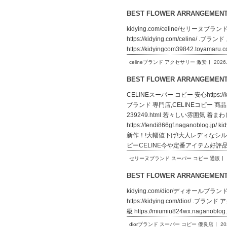
BEST FLOWER ARRANGEME
kidying.com/celine/セリーヌブラン
https://kidying.com/celine/ .
https://kidyingcom39842.toy
celineブランド アクセサリー 激安
2026
BEST FLOWER ARRANGEME
CELINEスーパー コピー 安心https:
ブランド 専門店,CELINEコピー 商品 通販
239249.html 若々しい雰囲気 着
https://fendi866gf.naga
新作！!大幅値下げ!大人レディなシルエット h
ピーCELINE今や定番アイテム好評
セリーヌブランド スーパー コピー 通販
BEST FLOWER ARRANGEME
kidying.com/dior/ディオールブランド
https://kidying.com/dior/ .ブ
級 https://miumiu824wx.nagan
diorブランド スーパー コピー 優良店
20