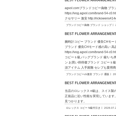
BEST FLOWER ARRANGEME
agvol.comブランドコピー偽物 ブラン
https://vog.agvol.com/brand-5
クセサリー 激安 http://rickowens4
ブランドコピー偽物 ブランド ショップ
BEST FLOWER ARRANGEME
腕時計コピー ブランド 優良CHモード感の高い 
ブランド 優良CHモード感の高い 高品
https://vog.agvol.com/br
コピー s 級,バッグブランド 級!いち押し
ン お買い得得価ブランド コピー s 級.. h
須アイテム 入手困難 セレブも愛用商
ブランドコピーch激安 ブランド 通販
20
BEST FLOWER ARRANGEME
当店のロレックス n級は、スイス製
正規品に近い性能を実現しています
見つかります。
ロレックス コピー N級代引き
2026.07.