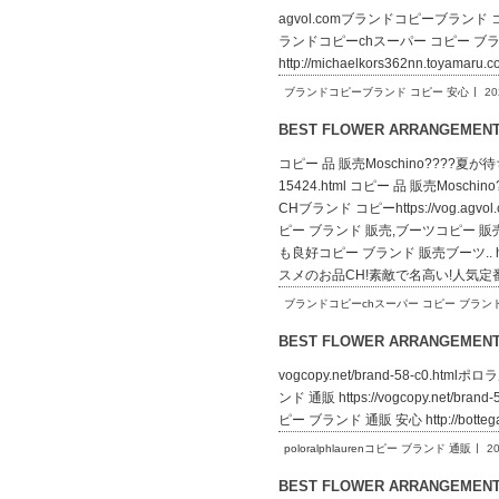
agvol.comブランドコピーブランド コピー 安心
ランドコピーchスーパー コピー ブランド 通販 
http://michaelkors362nn.toya
ブランドコピーブランド コピー 安心
20
BEST FLOWER ARRANGEME
コピー 品 販売Moschino????夏が待ち
15424.html コピー 品 販売Mo
CHブランド コピーhttps://vog.ag
ピー ブランド 販売,ブーツコピー 販売!季
も良好コピー ブランド 販売ブーツ.. htt
スメのお品CH!素敵で名高い!人気定
ブランドコピーchスーパー コピー ブラン
BEST FLOWER ARRANGEME
vogcopy.net/brand-58-c0.htm
ンド 通販 https://vogcopy.net/bra
ピー ブランド 通販 安心 http://botte
poloralphlaurenコピー ブランド 通販
20
BEST FLOWER ARRANGEME