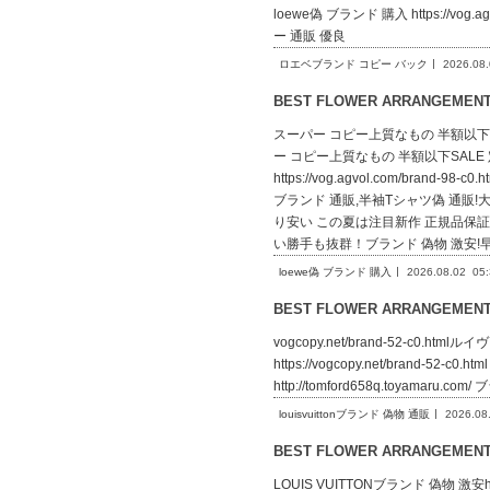
loewe偽 ブランド 購入 https://vog.ag
ー 通販 優良
ロエベブランド コピー バック
2026.08
BEST FLOWER ARRANGEME
スーパー コピー上質なもの 半額以下SALE 
ー コピー上質なもの 半額以下SALE
https://vog.agvol.com/br
ブランド 通販,半袖Tシャツ偽 通販!大人かっ
り安い この夏は注目新作 正規品保証26202
い勝手も抜群！ブランド 偽物 激安!
loewe偽 ブランド 購入
2026.08.02
05
BEST FLOWER ARRANGEME
vogcopy.net/brand-52-c0.html
https://vogcopy.net/brand-52-
http://tomford658q.toyamaru.c
louisvuittonブランド 偽物 通販
2026.08
BEST FLOWER ARRANGEME
LOUIS VUITTONブランド 偽物 激安ht