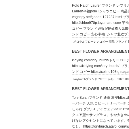
Polo Ralph Laurenブランド レプリカh
Lauren半袖poloTシャツコピー 商品
vogcopy.net/goods-127237.
http://chloe970p.toyamar
コピー ブランド 通販!VIP価格人気!期間限定
ンド コピー 安心半袖Tシャツ北欧ブランド
ポロラルフローレンコピー 商品 ブランド
BEST FLOWER ARRANGEME
kidying.com/tory_burch/トリーバー
https://kidying.com/tory_burc
ンド コピー https://celine108ig.
toryburchブランド コピー 安心
2026.08
BEST FLOWER ARRANGEME
Tory Burchブランド 通販 激安http
ーバーチ 人気 コピー,トリーバーチ コピー k
しゃれ ダブルT アイウェアkid26T5faiq
クエア型のサングラス。やや大きめ
げないアクセントになっています。
なし。 https://toryburch.ag