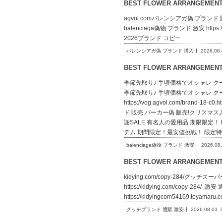
BEST FLOWER ARRANGEME
agvol.comバレンシアガ偽 ブランド 購入bal
balenciaga偽物 ブランド 激安 https://v
2026ブランド コピー
バレンシアガ偽 ブランド 購入
2026.08
BEST FLOWER ARRANGEME
季節先取り♪ 手頃価格でオシャレ クール印象バレ
季節先取り♪ 手頃価格でオシャレ クール
https://vog.agvol.com/b
ド 販売,パーカー偽 販売!クリスマス人気商
謝SALE 有名人の愛用品 期限限定！ https
テム 期間限定！最安値挑戦！ 限定特
balenciaga偽物 ブランド 激安
2026.08
BEST FLOWER ARRANGEME
kidying.com/copy-284/グッチスー
https://kidying.com/copy-284/
https://kidyingcom54169.toyam
グッチブランド 通販 激安
2026.08.03