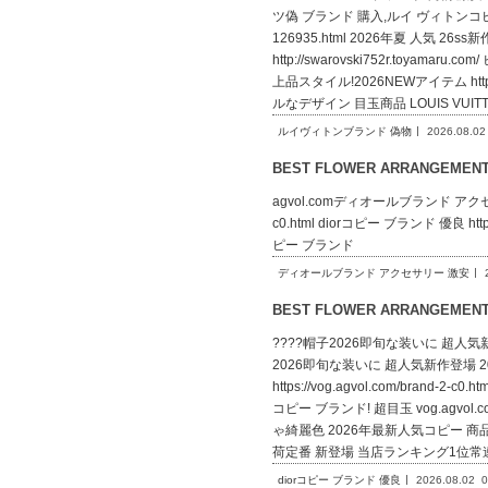
ツ偽 ブランド 購入,ルイ ヴィトンコピー
126935.html 2026年夏 人
http://swarovski752r.toya
上品スタイル!2026NEWアイテム http
ルなデザイン 目玉商品 LOUIS VUIT
ルイヴィトンブランド 偽物
2026.08.02
BEST FLOWER ARRANGEME
agvol.comディオールブランド アクセサリー
c0.html diorコピー ブランド 優良 https:
ピー ブランド
ディオールブランド アクセサリー 激安
BEST FLOWER ARRANGEME
????帽子2026即旬な装いに 超人気新作登場 
2026即旬な装いに 超人気新作登場 20
https://vog.agvol.com/bra
コピー ブランド! 超目玉 vog.agvo
ゃ綺麗色 2026年最新人気コピー 商品 ブラン
荷定番 新登場 当店ランキング1位常
diorコピー ブランド 優良
2026.08.02
0