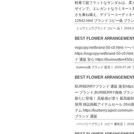
軽量で超フラットなサンダルは、柔
ザインで、エレガントなラミネート加
さを兼ね備え、デイリーコーディネートからカ
12642.html ブランドコピー偽 
ミュウミュウブランド コピー 品
2026.0
BEST FLOWER ARRANGEME
vogcopy.net/brand-50-c0.htm
https://vogcopy.net/brand-50-
ド 通販 安心 https://louisvuitton
burberry偽 ブランド 販売
2026.07.28
BEST FLOWER ARRANGEME
BURBERRYブランド 通販 激安https:
ー ブランド,BURBERRY偽物 ブランド 
新たに登場！ 高級感が漂う 最高級BURBERR
採用 雑誌掲載アイテムセール 26s
テム https://burberry.agvo
ブランド 通販
バーバリーブランド コピー 優良店
2026