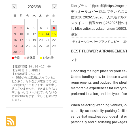
Diorブランド 偽物 通販https://vo
2026/08
ディオールコピー 商品 ブランド,スニーカー
日
月
火
水
木
金
土
価2026 2026SS2026 人気モデルディオ
1
スタイル 一目置かれる262026新作
2
3
4
5
6
7
8
し https://dior.agvol.co
9
10
11
12
13
14
15
激安..
16
17
18
19
20
21
22
ディオールスーパー ブランド コピー
20
23
24
25
26
27
28
29
BEST FLOWER ARRANGEME
30
31
■
■
■
今日
定休日
お盆休業
ント
【営業時間】10：00～17：00
【定休日】日、月曜日
Choosing the right place for your ce
【お盆休暇】8/13-15
Understanding how to choose a wedd
※ 製作のため工房に入っているこ
とが多く、なかなかお電話にでれな
requirements, and budget. The ideal
い状態になっております。大変申し
memorable experiences for everyone 
訳ございませんが、できましたらお
問い合わせはメールにていただける
preferred location, and the type of c
と大変助かります。宜しくお願い致
します。
When selecting Wedding Venues, loo
capacity, accessibility, parking facil
venue that matches your guest list e
personally and discussing packages,