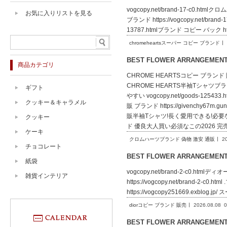
vogcopy.net/brand-17-c0.htm
お気に入りリストを見る
ブランド https://vogcopy.net/bran
13787.htmlブランド コピー バック http
chromeheartsスーパー コピー ブランド
BEST FLOWER ARRANGEME
商品カテゴリ
CHROME HEARTSコピー ブランド 販売
CHROME HEARTS半袖Tシャツブ
ギフト
やすい vogcopy.net/goods-1
クッキー＆キャラメル
販 ブランド https://givenchy
販半袖Tシャツ!長く愛用できる!必要な一品!抜群
クッキー
ド 優良大人買い必須なこの2026 完
ケーキ
クロムハーツブランド 偽物 激安 通販
2
チョコレート
BEST FLOWER ARRANGEME
紙袋
vogcopy.net/brand-2-c0.htm
雑貨インテリア
https://vogcopy.net/brand-2-
https://vogcopy251669.exblog.
diorコピー ブランド 販売
2026.08.08
0
BEST FLOWER ARRANGEME