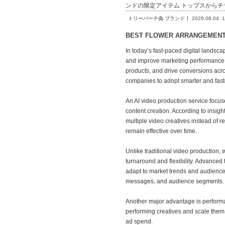
ンドの限定アイテム トップスからチラ
トリーバーチ偽 ブランド
2026.08.04
1
BEST FLOWER ARRANGEME
In today’s fast-paced digital landsca
and improve marketing performance. 
products, and drive conversions ac
companies to adopt smarter and faste
An AI video production service focu
content creation. According to insi
multiple video creatives instead of 
remain effective over time.
Unlike traditional video production,
turnaround and flexibility. Advanced 
adapt to market trends and audience 
messages, and audience segments.
Another major advantage is performan
performing creatives and scale them 
ad spend.