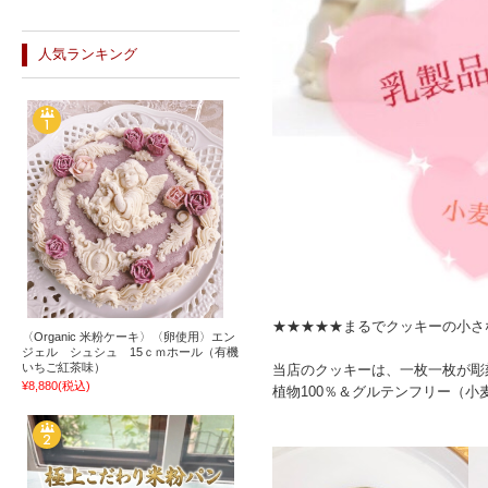
人気ランキング
★★★★★まるでクッキーの小さ
〈Organic 米粉ケーキ〉〈卵使用〉エン
ジェル シュシュ 15ｃｍホール（有機
いちご紅茶味）
当店のクッキーは、一枚一枚が彫
¥8,880
(税込)
植物100％＆グルテンフリー（