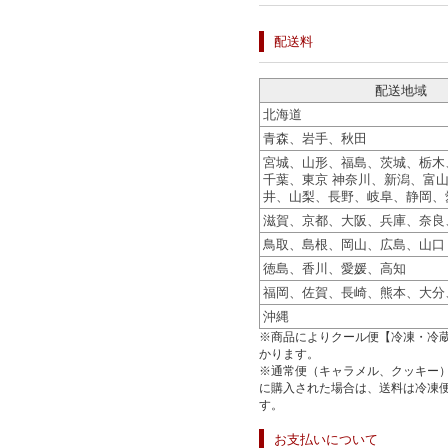
配送料
配送地域
北海道
青森、岩手、秋田
宮城、山形、福島、茨城、栃木
千葉、東京 神奈川、新潟、富
井、山梨、長野、岐阜、静岡、
滋賀、京都、大阪、兵庫、奈良
鳥取、島根、岡山、広島、山口
徳島、香川、愛媛、高知
福岡、佐賀、長崎、熊本、大分
沖縄
※商品によりクール便【冷凍・冷蔵
かります。
※通常便（キャラメル、クッキー
に購入された場合は、送料は冷凍
す。
お支払いについて