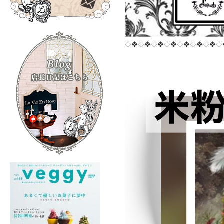
◇❖◇❖◇❖◇❖◇❖◇❖◇❖◇