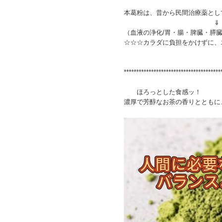
本葛粉は、昔から民間治療薬とし
⇓
（血液の浄化/胃・腸・脾臓・膵
☆☆☆カラダに負担をかけずに、
***************************************
ほろっとした食感ッ！
濃厚で芳醇なお茶の香りとともに