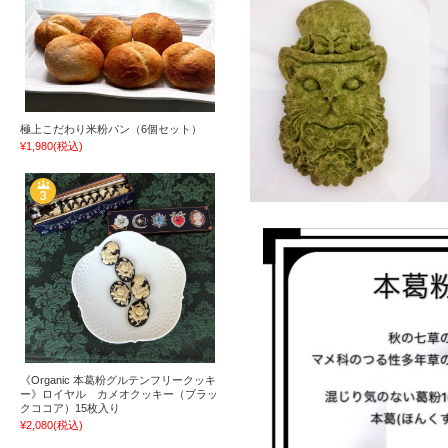
極上こだわり米粉パン（6個セット）
¥1,980
(税込)
《Organic 本葛粉グルテンフリークッキ
ー》ロイヤル カメオクッキー（ブラッ
クココア）15枚入り
¥2,080
(税込)