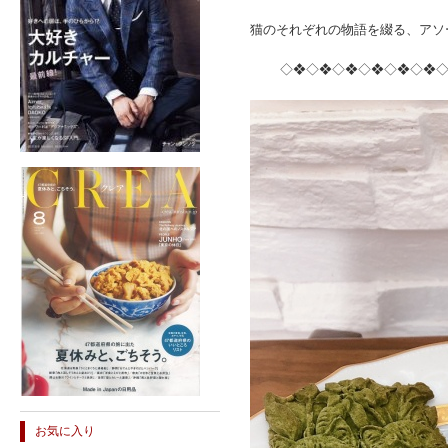
猫のそれぞれの物語を綴る、アソ
◇❖◇❖◇❖◇❖◇❖◇❖◇❖
お気に入り