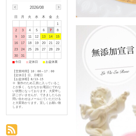
2026/08
日
月
火
水
木
金
土
1
2
3
4
5
6
7
8
9
10
11
12
13
14
15
16
17
18
19
20
21
22
23
24
25
26
27
28
29
30
31
■
■
■
今日
定休日
お盆休業
【営業時間】10：00～17：00
【定休日】日、月曜日
【お盆休暇】8/13-15
※ 製作のため工房に入っているこ
とが多く、なかなかお電話にでれな
い状態になっております。大変申し
訳ございませんが、できましたらお
問い合わせはメールにていただける
と大変助かります。宜しくお願い致
します。